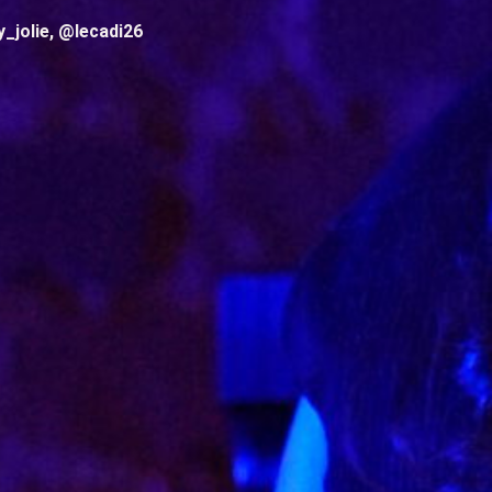
_jolie, @lecadi26