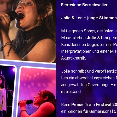
Festwiese Berschweiler
Jolie & Lea – junge Stimmen
Mit eigenen Songs, gefühlvolle
Musik stehen
Jolie & Lea
geme
Künstlerinnen begeistern ihr
Interpretationen und einer Mi
Akustikmusik.
Jolie schreibt und veröffentl
Lea ein abwechslungsreiches
ausgewählten Coversongs – mal
mitreißend.
Beim
Peace Train Festival 2
ein Zeichen für Gemeinschaft, 