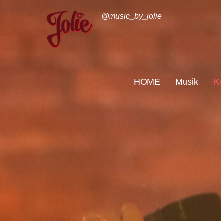
@music_by_jolie
HOME
Musik
K