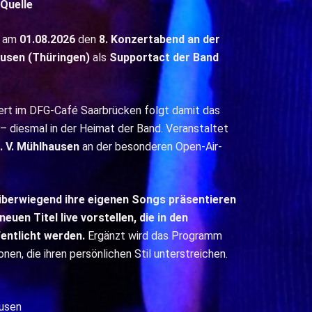
 Quelle
am
01.08.2026
den
8. Konzertabend an der
usen (Thüringen)
als
Supportact der Band
t im DFG-Café Saarbrücken folgt damit das
 diesmal in der Heimat der Band. Veranstaltet
. V. Mühlhausen
an der besonderen Open-Air-
überwiegend ihre eigenen Songs präsentieren
euen Titel live vorstellen, die in den
ntlicht werden.
Ergänzt wird das Programm
en, die ihren persönlichen Stil unterstreichen.
usen