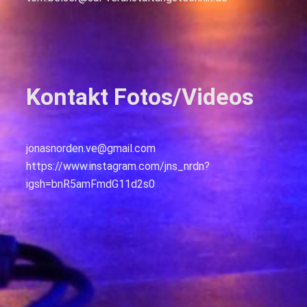
Kontakt Fotos/Videos
jonasnorden.ve@gmail.com
https://www.instagram.com/jns_nrdn?
igsh=bnR5amFmdG11d2s0